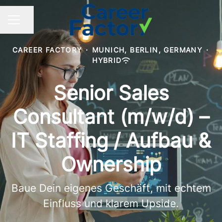
Share page
CAREER MENU
CAREER FACTORY
·
MUNICH, BERLIN, GERMANY
·
HYBRID
Senior Sales
Consultant (m/w/d) –
IT Staffing / Aufbau &
Ownership
Baue Dein eigenes Geschäft, mit echtem
Einfluss und klarem Upside.