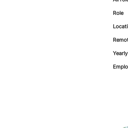
Role
Locat
Remot
Yearly
Emplo