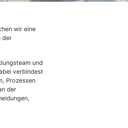
chen wir eine
n der
cklungsteam und
abei verbindest
m, Prozessen
an der
heidungen,