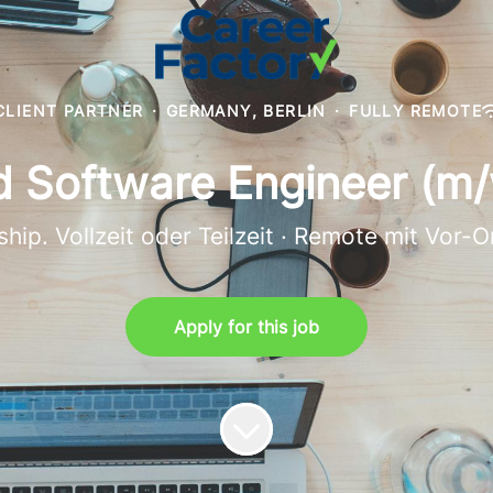
CLIENT PARTNER
·
GERMANY, BERLIN
·
FULLY REMOTE
 Software Engineer (m
ship. Vollzeit oder Teilzeit · Remote mit Vor-
Apply for this job