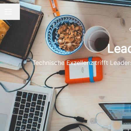
Share page
CAREER MENU
Lead
Technische Exzellenz trifft Leader