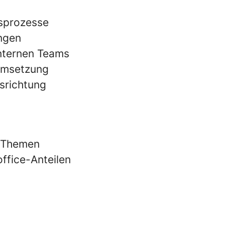
gsprozesse
ngen
nternen Teams
 Umsetzung
usrichtung
e Themen
ffice-Anteilen