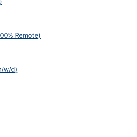
)
 100% Remote)
m/w/d)